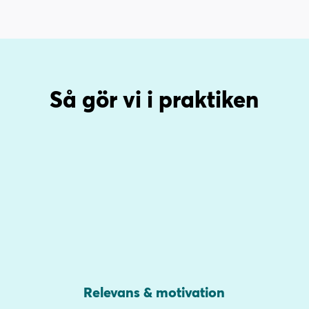
l
l
Så gör vi i praktiken
Relevans & motivation