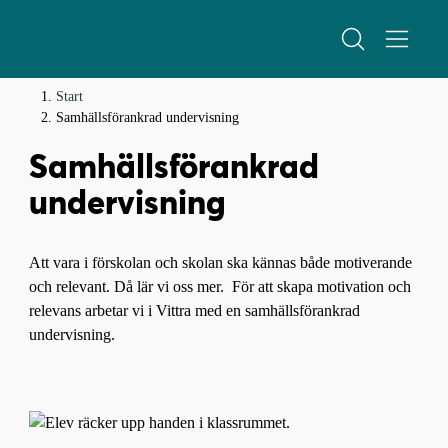
H
H
Start
o
o
Samhällsförankrad undervisning
p
p
Samhällsförankrad
p
p
a
a
undervisning
t
t
i
i
l
l
Att vara i förskolan och skolan ska kännas både motiverande
l
l
och relevant. Då lär vi oss mer. För att skapa motivation och
i
s
relevans arbetar vi i Vittra med en samhällsförankrad
n
i
undervisning.
n
d
e
f
h
o
å
t