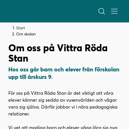
H
H
Start
o
o
Om skolan
p
p
Om oss på Vittra Röda
p
p
a
a
Stan
t
t
i
i
Hos oss går barn och elever från förskolan
l
l
upp till årskurs 9.
l
l
i
s
För oss på Vittra Röda Stan är det viktigt att våra
n
i
elever känner sig sedda av vuxenvärlden och vågar
n
d
vara sig själva. Därför jobbar vi i nära pedagogiska
e
f
relationer.
h
o
å
t
Vi vet att modiga barn och elever våga lära sig nya