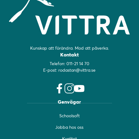
Kunskap att förändra. Mod att påverka.
Kontakt
Telefon:
011-21 14 70
E-post:
rodastan@vittra.se
f
i
y
Genvägar
a
n
o
c
s
u
Schoolsoft
e
t
t
b
a
u
Jobba hos oss
o
g
b
o
r
e
Kvalitet