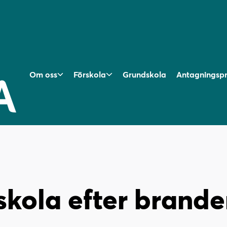
Om oss
Förskola
Grundskola
Antagningsp
 skola efter brand