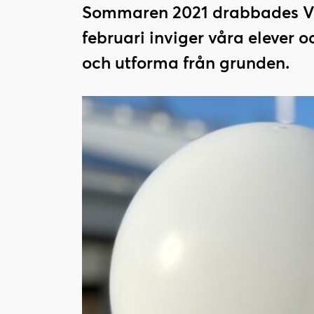
l
l
Sommaren 2021 drabbades Vit
i
s
februari inviger våra elever 
n
i
n
d
och utforma från grunden.
e
f
h
o
å
t
l
l