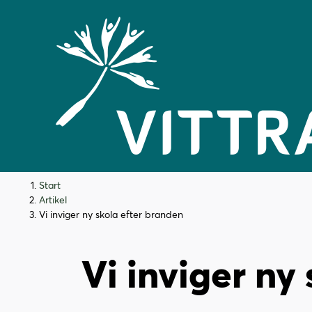
H
H
Start
o
o
Artikel
p
p
Vi inviger ny skola efter branden
p
p
a
a
Vi inviger ny
t
t
i
i
l
l