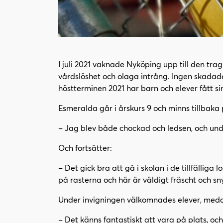
I juli 2021 vaknade Nyköping upp till den tr
vårdslöshet och olaga intrång. Ingen skada
höstterminen 2021 har barn och elever fått sin
Esmeralda går i årskurs 9 och minns tillbaka
– Jag blev både chockad och ledsen, och und
Och fortsätter:
– Det gick bra att gå i skolan i de tillfälli
på rasterna och här är väldigt fräscht och sn
Under invigningen välkomnades elever, medar
– Det känns fantastiskt att vara på plats, oc