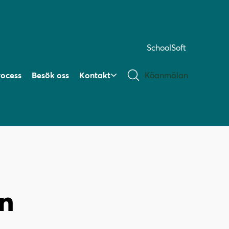
SchoolSoft
rocess
Besök oss
Kontakt
Köanmälan
en