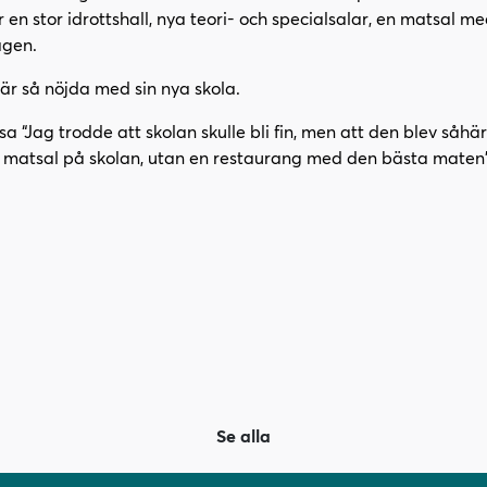
r en stor idrottshall, nya teori- och specialsalar, en matsal m
agen.
a är så nöjda med sin nya skola.
 “Jag trodde att skolan skulle bli fin, men att den blev såhär
en matsal på skolan, utan en restaurang med den bästa maten
Se alla