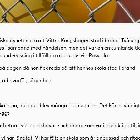
agiska nyheten om att Vittra Kungshagen stod i brand. Två u
des i samband med händelsen, men det var en omtumlande tid 
 undervisning i tillfälliga modulhus vid Rosvalla.
 på dagen då hon fick reda på att hennes skola stod i brand.
rade varför, säger hon.
ga lokalerna, men det blev många promenader. Det känns väldigt 
yggt.
betare, vårdnadshavare och andra som varit delaktiga till i
h vi har längtat! Vi har fått en skola som är anpassad och rit