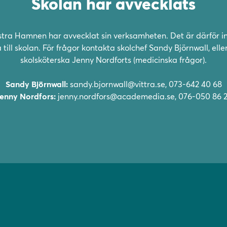
Skolan har avvecklats
stra Hamnen har avvecklat sin verksamheten. Det är därför in
 till skolan. För frågor kontakta skolchef Sandy Björnwall, elle
skolsköterska Jenny Nordforts (medicinska frågor).
Sandy Björnwall:
sandy.bjornwall@vittra.se, 073-642 40 68
enny Nordfors:
jenny.nordfors@academedia.se,
076-050 86 