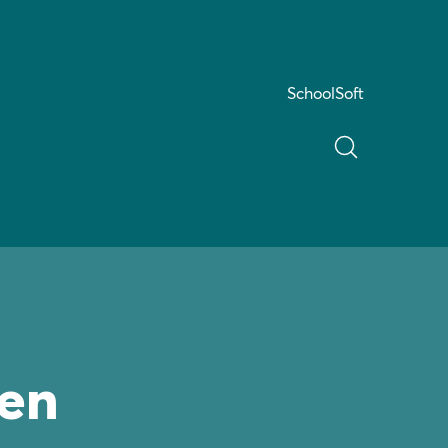
SchoolSoft
nen