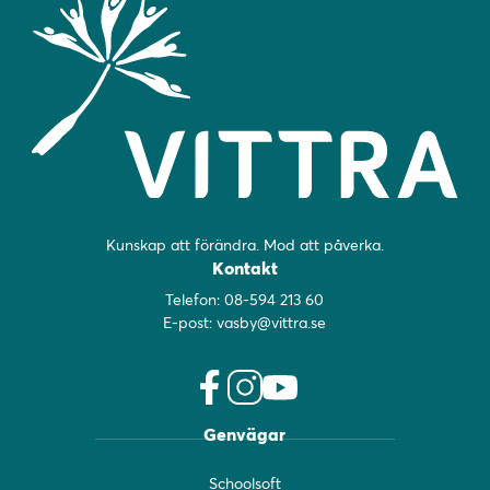
Kunskap att förändra. Mod att påverka.
Kontakt
Telefon:
08-594 213 60
E-post:
vasby@vittra.se
f
i
y
Genvägar
a
n
o
c
s
u
Schoolsoft
e
t
t