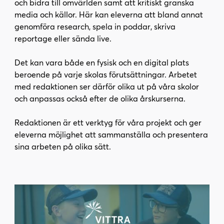
och bidra till omvärlden samt att kritiskt granska
i
s
media och källor. Här kan eleverna att bland annat
n
i
genomföra research, spela in poddar, skriva
n
d
reportage eller sända live.
e
f
h
o
Det kan vara både en fysisk och en digital plats
å
t
beroende på varje skolas förutsättningar. Arbetet
l
med redaktionen ser därför olika ut på våra skolor
l
och anpassas också efter de olika årskurserna.
Redaktionen är ett verktyg för våra projekt och ger
eleverna möjlighet att sammanställa och presentera
sina arbeten på olika sätt.