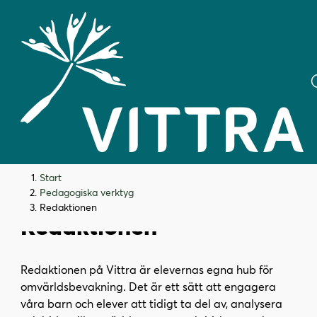
H
H
Start
o
o
Pedagogiska verktyg
p
p
Redaktionen
Redaktionen
p
p
a
a
t
t
Redaktionen på Vittra är elevernas egna hub för
i
i
omvärldsbevakning. Det är ett sätt att engagera
l
l
våra barn och elever att tidigt ta del av, analysera
l
l