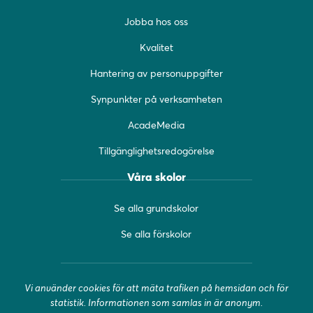
b
a
u
Jobba hos oss
o
g
b
o
r
e
Kvalitet
k
a
(
(
m
ö
Hantering av personuppgifter
ö
(
p
Synpunkter på verksamheten
p
ö
p
p
p
n
AcadeMedia
n
p
a
a
n
s
Tillgänglighetsredogörelse
s
a
i
i
s
n
Våra skolor
n
i
y
y
n
t
Se alla grundskolor
t
y
t
t
t
f
Se alla förskolor
f
t
ö
ö
f
n
n
ö
s
Vi använder cookies för att mäta trafiken på hemsidan och för
s
n
t
statistik. Informationen som samlas in är anonym.
t
s
e