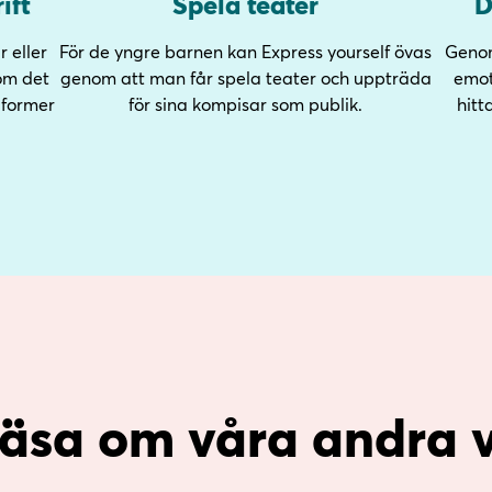
ift
Spela teater
D
r eller
För de yngre barnen kan Express yourself övas
Genom
om det
genom att man får spela teater och uppträda
emot
a former
för sina kompisar som publik.
hitt
 läsa om våra andra 