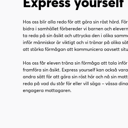
Express yourself
l
l
i
s
n
i
n
d
Hos oss blir alla redo för att göra sin röst hörd. Fö
e
f
bidra i samhället förbereder vi barnen och eleve
h
o
ta reda på sin åsikt och uttrycka den i olika sam
å
t
inför människor är viktigt och vi tränar på olika sät
l
att stärka förmågan att kommunicera oavsett situ
l
Hos oss får eleven träna sin förmåga att tala infö
framföra sin åsikt. Express yourself kan också vara
andra sätt för att göra sin röst hör och nå sin mot
reda på vad du står för eller vill säga – vässa di
engagera mottagaren.