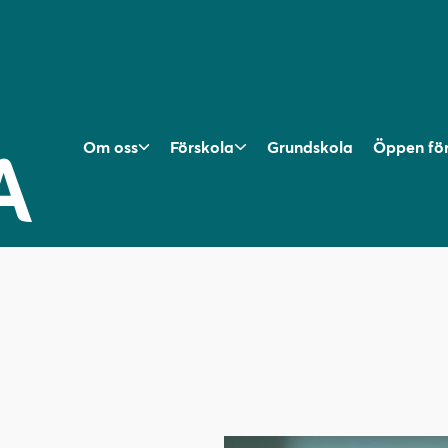
Om oss
Förskola
Grundskola
Öppen fö