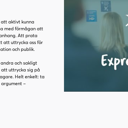
r att aktivt kunna
rna med förmågan att
manhang. Att prata
t att uttrycka oss för
ation och publik.
r andra och sakligt
 att uttrycka sig på
tagare. Helt enkelt: ta
na argument –