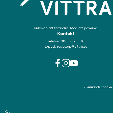
Kunskap att förändra. Mod att påverka.
Kontakt
Telefon:
08-585 755 70
E-post:
rosjotorp@vittra.se
f
i
y
a
n
o
c
s
u
e
t
t
Vi använder cookies
b
a
u
o
g
b
o
r
e
k
a
(
(
m
ö