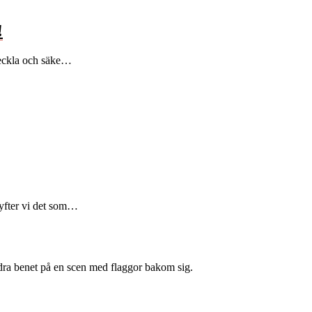
!
tveckla och säke…
lyfter vi det som…