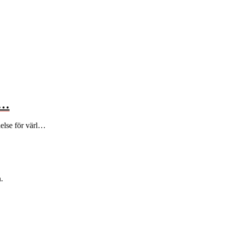
e…
åelse för värl…