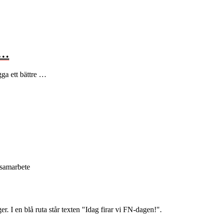
 …
gga ett bättre …
 samarbete