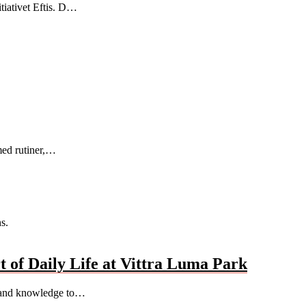
tiativet Eftis. D…
 med rutiner,…
t of Daily Life at Vittra Luma Park
e and knowledge to…