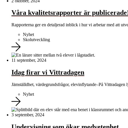
2 oktober, 2024
Våra kvalitetsrapporter är publicerade
Rapporterna ger en detaljerad inblick i hur vi arbetar med att u
Nyhet
Skolutveckling
11 september, 2024
Idag firar vi Vittradagen
Jämställdhet, värdegrundsfrågor, elevinflytande–På Vittradagen 
Nyhet
3 september, 2024
Undervisning som ökar medvetenhet