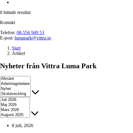
0
hittade resultat
Kontakt
Telefon:
08-556 949 53
E-post:
lumapark@vittra.se
Start
Artikel
Nyheter från Vittra Luma Park
8 juli, 2026